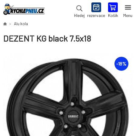
rezervace
Košík
Menu
Hledej
Alu kola
DEZENT KG black 7.5x18
-
18
%