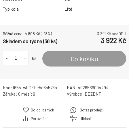
Typ kola
Lité
Běžná cena:
4 808
Kč
(-
18
%)
3 241
Kč bez DPH
3 922
Kč
Skladem do týdne (36 ks)
-
+
Do košíku
ks
Kód:
i655_whDEbe5d6a578b
EAN:
4026569094294
Záruka:
0 měsíců
Výrobce:
DEZENT
Do oblíbených
Dotaz prodejci
Porovnání
Hlídání