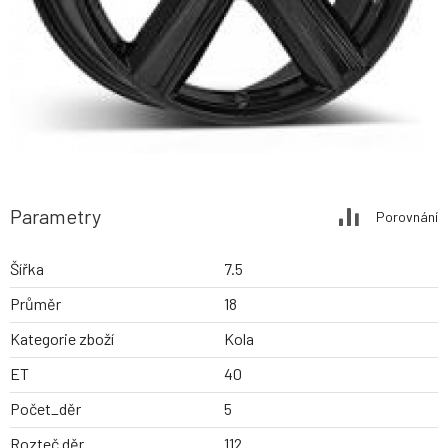
Parametry
Porovnání
Šířka
7.5
Průměr
18
Kategorie zboží
Kola
ET
40
Počet_děr
5
Rozteč děr
112