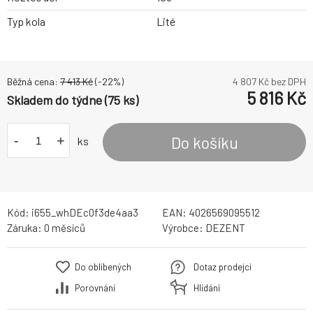
Typ kola
Lité
Běžná cena:
7 413
Kč
(-
22
%)
4 807
Kč bez DPH
5 816
Kč
Skladem do týdne (75 ks)
-
+
Do košíku
ks
Kód:
i655_whDEc0f3de4aa3
EAN:
4026569095512
Záruka:
0 měsíců
Výrobce:
DEZENT
Do oblíbených
Dotaz prodejci
Porovnání
Hlídání