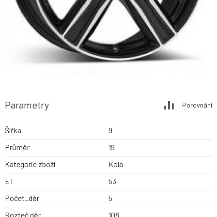
Parametry
Porovnání
Šířka
9
Průměr
19
Kategorie zboží
Kola
ET
53
Počet_děr
5
Rozteč děr
108