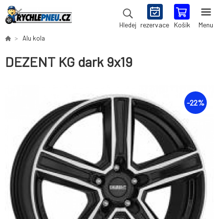
rezervace
Košík
Menu
Hledej
Alu kola
DEZENT KG dark 9x19
-
22
%