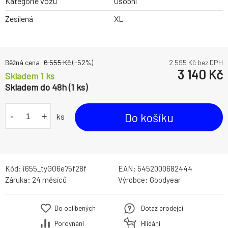
Kategorie vozu
Osobní
Zesílená
XL
Běžná cena:
6 555
Kč
(-
52
%)
2 595
Kč bez DPH
3 140
Kč
Skladem 1 ks
Skladem do 48h (1 ks)
-
+
Do košíku
ks
Kód:
i655_tyGO6e75f28f
EAN:
5452000682444
Záruka:
24 měsíců
Výrobce:
Goodyear
Do oblíbených
Dotaz prodejci
Porovnání
Hlídání