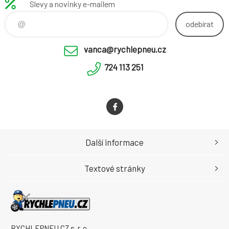
Slevy a novinky e-mailem
odebírat
vanca@rychlepneu.cz
724 113 251
Další informace
Textové stránky
RYCHLEPNEU CZ s. r. o.