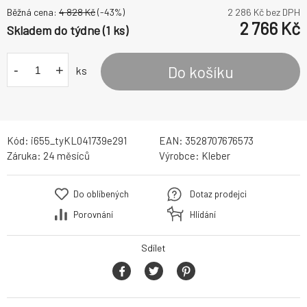
Běžná cena:
4 828
Kč
(-
43
%)
2 286
Kč bez DPH
2 766
Kč
Skladem do týdne (1 ks)
-
+
Do košíku
ks
Kód:
i655_tyKL041739e291
EAN:
3528707676573
Záruka:
24 měsíců
Výrobce:
Kleber
Do oblíbených
Dotaz prodejci
Porovnání
Hlídání
Sdílet