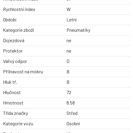
Rychlostní index
W
Období
Letní
Kategorie zboží
Pneumatiky
Dojezdová
ne
Protektor
ne
Valivý odpor
D
Přilnavost na mokru
B
Hluk tř.
B
Hlučnost
72
Hmotnost
8.58
Třída značky
Střed
Kategorie vozu
Osobní