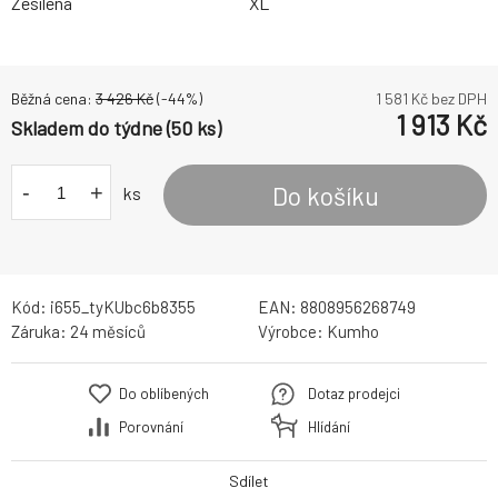
Zesílená
XL
Běžná cena:
3 426
Kč
(-
44
%)
1 581
Kč bez DPH
1 913
Kč
Skladem do týdne (50 ks)
-
+
Do košíku
ks
Kód:
i655_tyKUbc6b8355
EAN:
8808956268749
Záruka:
24 měsíců
Výrobce:
Kumho
Do oblíbených
Dotaz prodejci
Porovnání
Hlídání
Sdílet