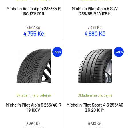
Michelin Agilis Alpin 235/65 R
Michelin Pilot Alpin 5 SUV
16C 121/119R
235/55 R 19 105H
7 547 Kč
7 398 Kč
4 755 Kč
4 990 Kč
-38%
-39%
Skladem na prodejně
Skladem na prodejně
Michelin Pilot Alpin 5 255/40 R
Michelin Pilot Sport 4 S 255/40
19 100V
ZR 20 101Y
8 864 Kč
9 613 Kč