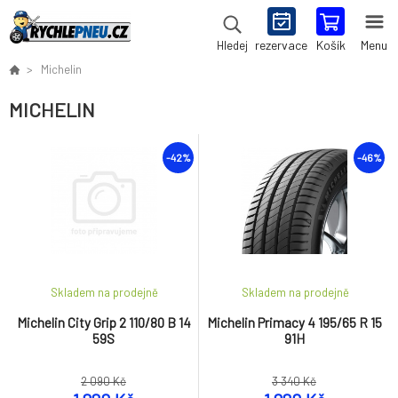
rezervace
Košík
Menu
Hledej
Michelin
MICHELIN
-42%
-46%
Skladem na prodejně
Skladem na prodejně
Michelin City Grip 2 110/80 B 14
Michelin Primacy 4 195/65 R 15
59S
91H
2 090 Kč
3 340 Kč