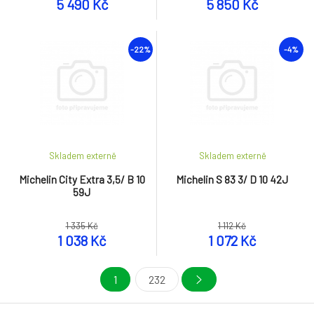
5 490 Kč
5 850 Kč
-22%
-4%
Skladem externě
Skladem externě
Michelin City Extra 3,5/ B 10
Michelin S 83 3/ D 10 42J
59J
1 335 Kč
1 112 Kč
1 038 Kč
1 072 Kč
1
232