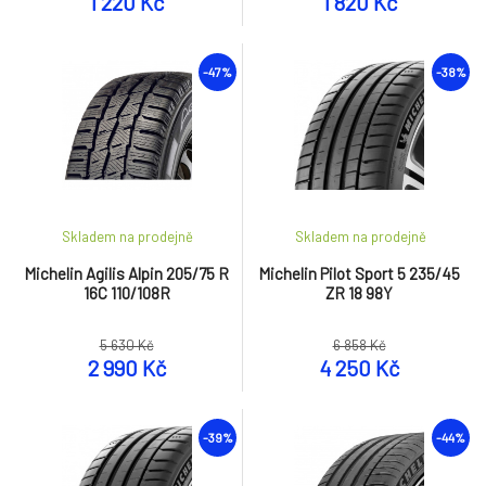
1 220 Kč
1 820 Kč
-47%
-38%
Skladem na prodejně
Skladem na prodejně
Michelin Agilis Alpin 205/75 R
Michelin Pilot Sport 5 235/45
16C 110/108R
ZR 18 98Y
5 630 Kč
6 858 Kč
2 990 Kč
4 250 Kč
-39%
-44%