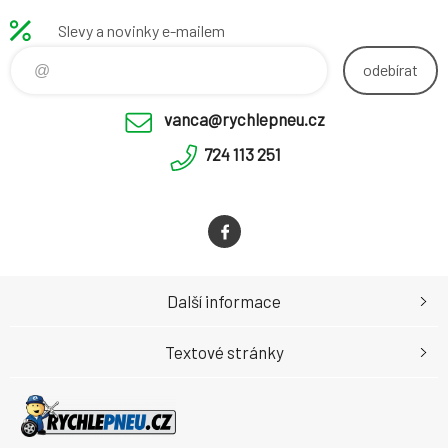
Slevy a novinky e-mailem
odebírat
vanca@rychlepneu.cz
724 113 251
Další informace
Textové stránky