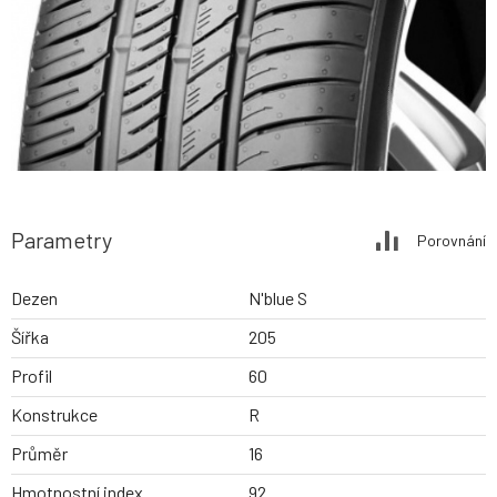
Parametry
Porovnání
Dezen
N'blue S
Šířka
205
Profil
60
Konstrukce
R
Průměr
16
Hmotnostní index
92