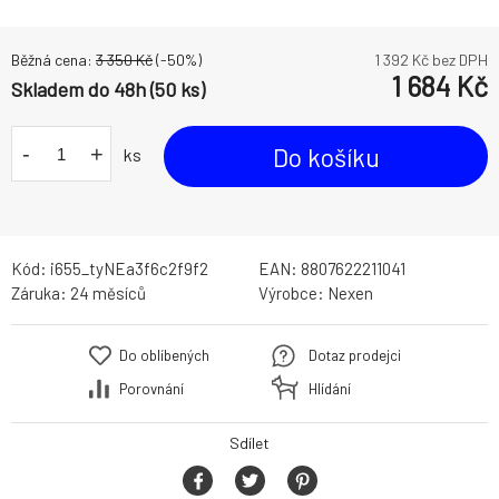
Běžná cena:
3 350
Kč
(-
50
%)
1 392
Kč bez DPH
1 684
Kč
Skladem do 48h (50 ks)
-
+
Do košíku
ks
Kód:
i655_tyNEa3f6c2f9f2
EAN:
8807622211041
Záruka:
24 měsíců
Výrobce:
Nexen
Do oblíbených
Dotaz prodejci
Porovnání
Hlídání
Sdílet