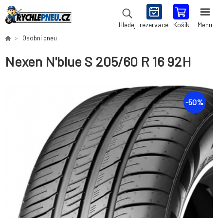
rezervace
Košík
Menu
Hledej
Osobní pneu
Nexen N'blue S 205/60 R 16 92H
-
50
%