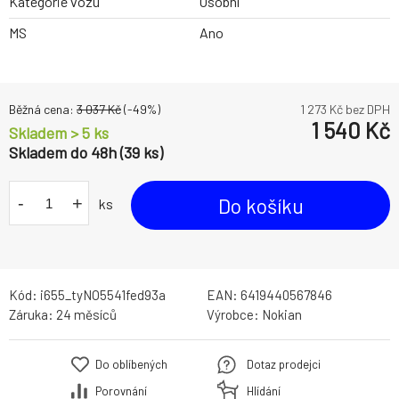
Kategorie vozu
Osobní
MS
Ano
Běžná cena:
3 037
Kč
(-
49
%)
1 273
Kč bez DPH
1 540
Kč
Skladem > 5 ks
Skladem do 48h (39 ks)
-
+
Do košíku
ks
Kód:
i655_tyNO5541fed93a
EAN:
6419440567846
Záruka:
24 měsíců
Výrobce:
Nokian
Do oblíbených
Dotaz prodejci
Porovnání
Hlídání