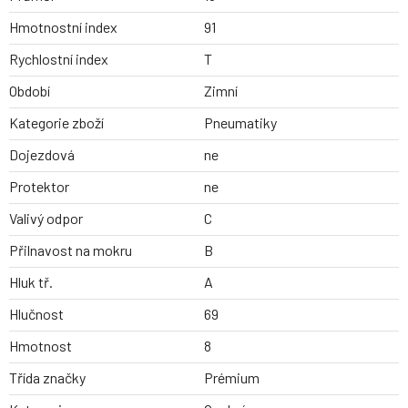
Hmotnostní index
91
Rychlostní index
T
Období
Zimní
Kategorie zboží
Pneumatiky
Dojezdová
ne
Protektor
ne
Valivý odpor
C
Přilnavost na mokru
B
Hluk tř.
A
Hlučnost
69
Hmotnost
8
Třída značky
Prémium