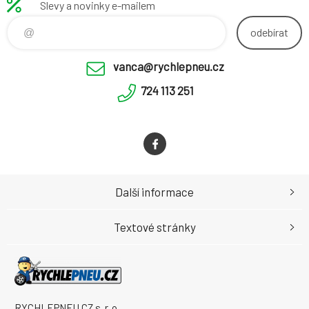
Slevy a novinky e-mailem
odebírat
vanca@rychlepneu.cz
724 113 251
Další informace
Textové stránky
RYCHLEPNEU CZ s. r. o.