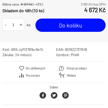
Běžná cena:
8 197
Kč
(-
43
%)
3 861
Kč bez DPH
4 672
Kč
Skladem do 48h (10 ks)
-
+
Do košíku
ks
Kód:
i655_tyPI3781bc9e7c
EAN:
8019227311518
Záruka:
24 měsíců
Výrobce:
Pirelli
Do oblíbených
Dotaz prodejci
Porovnání
Hlídání
Sdílet