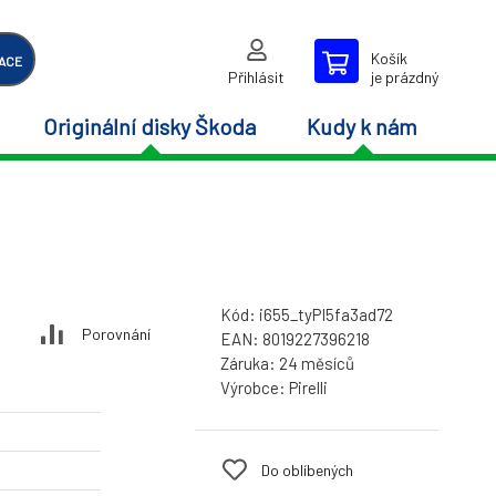
Košík
ACE
Přihlásit
je prázdný
Originální disky Škoda
Kudy k nám
Kód:
i655_tyPI5fa3ad72
Porovnání
EAN:
8019227396218
Záruka:
24 měsíců
Výrobce:
Pirelli
Do oblíbených