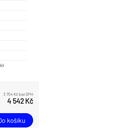
cí
3 754
Kč bez DPH
4 542
Kč
Do košíku