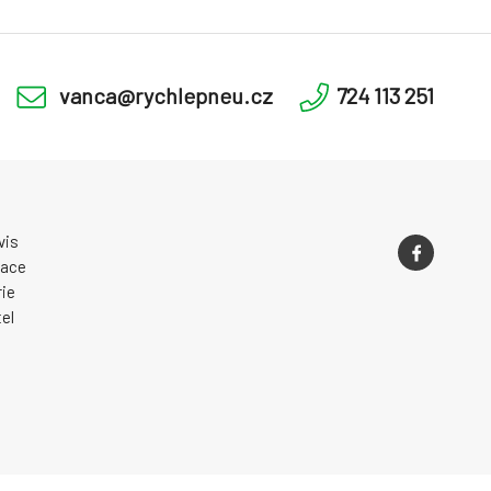
vanca@rychlepneu.cz
724 113 251
vis
zace
ie
el