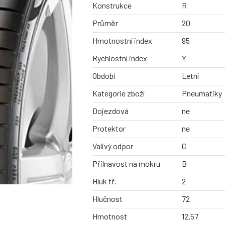
Konstrukce
R
Průměr
20
Hmotnostní index
95
Rychlostní index
Y
Období
Letní
Kategorie zboží
Pneumatiky
Dojezdová
ne
Protektor
ne
Valivý odpor
C
Přilnavost na mokru
B
Hluk tř.
2
Hlučnost
72
Hmotnost
12.57