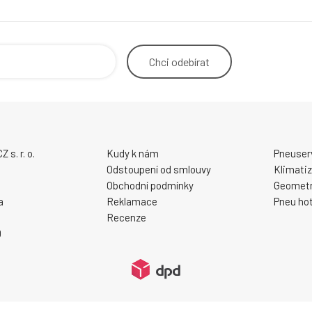
Chci
odebírat
s. r. o.
Kudy k nám
Pneuser
Odstoupení od smlouvy
Klimati
Obchodní podmínky
Geometr
a
Reklamace
Pneu hot
Recenze
0