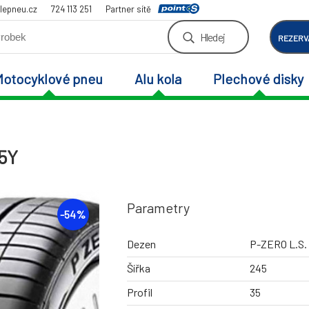
lepneu.cz
724 113 251
Partner sítě
Hledej
REZERV
Motocyklové pneu
Alu kola
Plechové disky
95Y
Parametry
-
54
%
Dezen
P-ZERO L.S.
Šířka
245
Profil
35