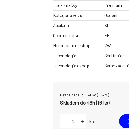
Třída značky
Prémium
Kategorie vozu
Osobní
Zesílená
XL
Ochrana ráfku
FR
Homologace eshop
VW
Technologie
Seal inside
Technologie eshop
Samozacelují
Běžná cena:
9 941
Kč
(-
54
%)
Skladem do 48h (16 ks)
-
+
ks