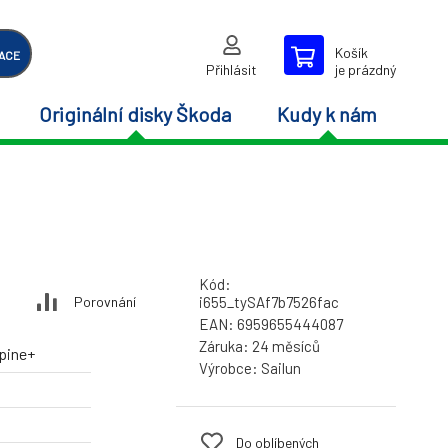
Košík
ACE
Přihlásit
je prázdný
Originální disky Škoda
Kudy k nám
Kód:
Porovnání
i655_tySAf7b7526fac
EAN:
6959655444087
Záruka:
24 měsíců
lpine+
Výrobce:
Sailun
Do oblíbených