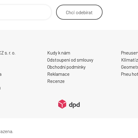
Chci
odebírat
s. r. o.
Kudy k nám
Pneuser
Odstoupení od smlouvy
Klimati
Obchodní podmínky
Geometr
a
Reklamace
Pneu hot
Recenze
0
razena.