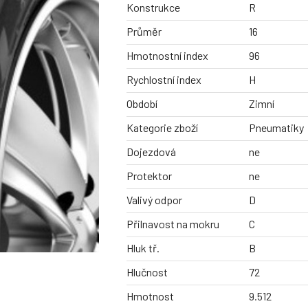
Konstrukce
R
Průměr
16
Hmotnostní index
96
Rychlostní index
H
Období
Zimní
Kategorie zboží
Pneumatiky
Dojezdová
ne
Protektor
ne
Valivý odpor
D
Přilnavost na mokru
C
Hluk tř.
B
Hlučnost
72
Hmotnost
9.512