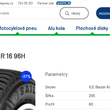
lepneu.cz
724 113 251
Partner sítě
Hledej
REZERV
Motocyklové pneu
Alu kola
Plechové disky
 R 16 96H
Parametry
-
37
%
Dezen
ICE Blazer A
Šířka
205
Profil
60