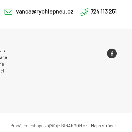
vanca@rychlepneu.cz
724 113 251
vis
zace
ie
el
Pronájem eshopu zajišťuje
BINARGON.cz
-
Mapa stránek