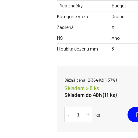
Třída značky
Budget
Kategorie vozu
Osobní
Zesílená
XL
MS
Ano
Hloubka dezénu mm
8
Běžná cena:
2 364
Kč
(-
37
%)
Skladem > 5 ks
Skladem do 48h (11 ks)
-
+
ks