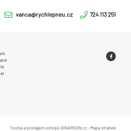
vanca@rychlepneu.cz
724 113 251
vis
zace
ie
el
Tvorba a pronájem eshopů
BINARGON.cz
-
Mapa stránek