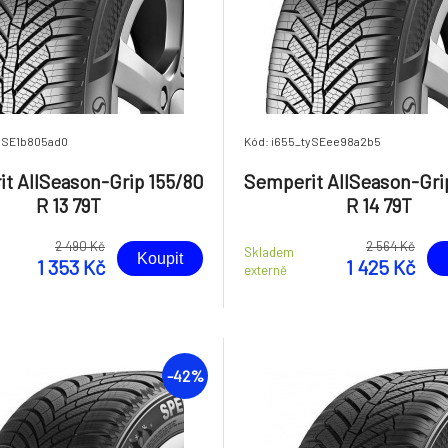
tySE1b805ad0
Kód: i655_tySEee98a2b5
t AllSeason-Grip 155/80
Semperit AllSeason-Gri
R 13 79T
R 14 79T
2 490 Kč
2 564 Kč
Skladem
Koupit
1 353 Kč
1 425 Kč
externě
-42%