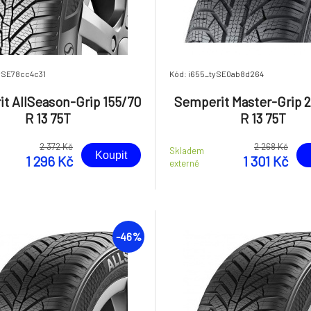
ySE78cc4c31
Kód: i655_tySE0ab8d264
t AllSeason-Grip 155/70
Semperit Master-Grip 2
R 13 75T
R 13 75T
2 372 Kč
2 268 Kč
Skladem
Koupit
1 296 Kč
1 301 Kč
externě
-46%