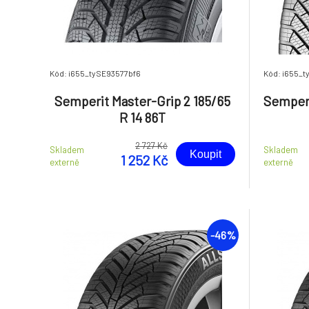
Kód: i655_tySE93577bf6
Kód: i655_t
Semperit Master-Grip 2 185/65
Semperi
R 14 86T
2 727 Kč
Skladem
Skladem
Koupit
1 252 Kč
externě
externě
-46%