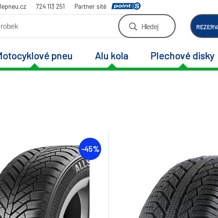
lepneu.cz
724 113 251
Partner sítě
Hledej
REZERV
Motocyklové pneu
Alu kola
Plechové disky
-45%