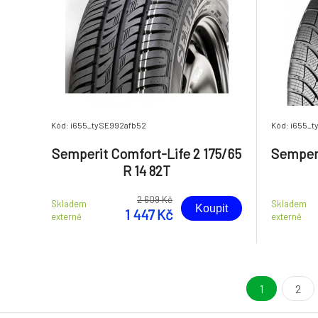
Kód: i655_tySE992afb52
Kód: i655_t
Semperit Comfort-Life 2 175/65
Semperi
R 14 82T
2 609 Kč
Skladem
Skladem
Koupit
1 447 Kč
externě
externě
1
2