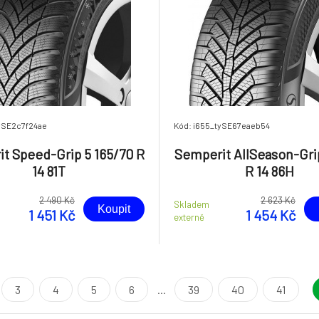
ySE2c7f24ae
Kód: i655_tySE67eaeb54
t Speed-Grip 5 165/70 R
Semperit AllSeason-Gri
14 81T
R 14 86H
2 490 Kč
2 623 Kč
Skladem
Koupit
1 451 Kč
1 454 Kč
externě
3
4
5
6
...
39
40
41