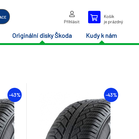
Košík
ACE
Přihlásit
je prázdný
Originální disky Škoda
Kudy k nám
-43%
-43%