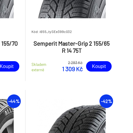
Kód: i655_tySEe399c032
 155/70
Semperit Master-Grip 2 155/65
R 14 75T
2 283 Kč
Skladem
Koupit
Koupit
1 309 Kč
externě
-44%
-42%