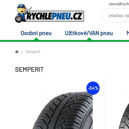
vanca@rych
Osobní pneu
Užitkové/VAN pneu
Semperit
SEMPERIT
-54%