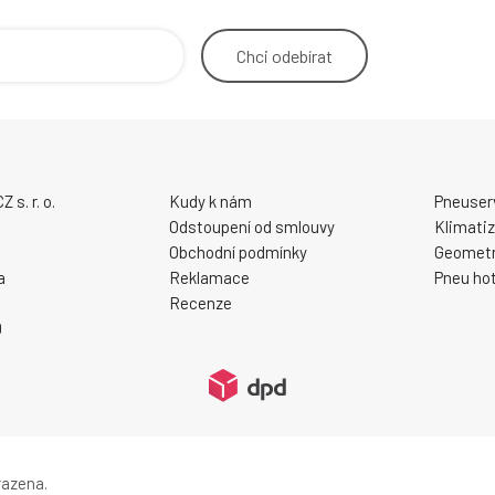
Chci
odebírat
s. r. o.
Kudy k nám
Pneuser
Odstoupení od smlouvy
Klimati
Obchodní podmínky
Geometr
a
Reklamace
Pneu hot
Recenze
0
razena.