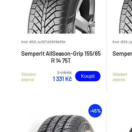
Kód: i655_tySE7d2609b35b
Kód: i655_
Semperit AllSeason-Grip 155/65
Semperi
R 14 75T
2 445 Kč
Skladem
Skladem
Koupit
1 331 Kč
externě
externě
-45%