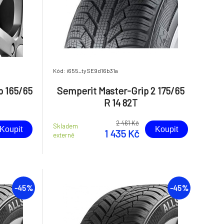
Kód: i655_tySE9d16b31a
p 165/65
Semperit Master-Grip 2 175/65
R 14 82T
2 461 Kč
Skladem
Koupit
Koupit
1 435 Kč
externě
-45%
-45%