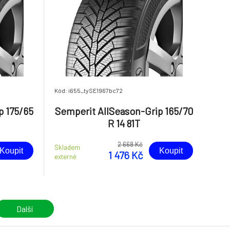
Kód: i655_tySE1967bc72
p 175/65
Semperit AllSeason-Grip 165/70
R 14 81T
2 668 Kč
Skladem
Koupit
Koupit
1 476 Kč
externě
Další