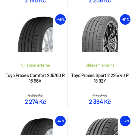
2 185 Kč
2 208 Kč
-45%
-51%
Skladem externě
Skladem externě
Toyo Proxes Comfort 205/60 R
Toyo Proxes Sport 2 225/40 R
16 96V
18 92Y
4 098 Kč
4 780 Kč
2 274 Kč
2 364 Kč
-47%
-52%