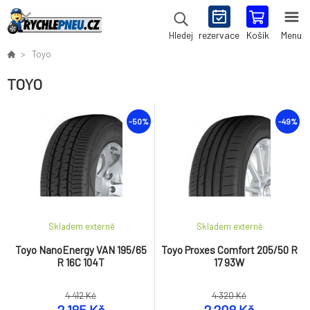
rezervace
Košík
Menu
Hledej
Toyo
TOYO
-50%
-49%
Skladem externě
Skladem externě
Toyo NanoEnergy VAN 195/65
Toyo Proxes Comfort 205/50 R
R 16C 104T
17 93W
4 412 Kč
4 320 Kč