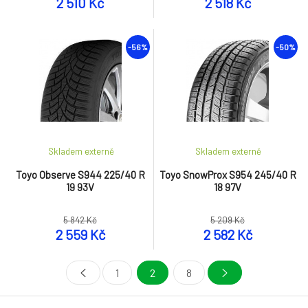
2 510 Kč
2 518 Kč
-56%
-50%
Skladem externě
Skladem externě
Toyo Observe S944 225/40 R
Toyo SnowProx S954 245/40 R
19 93V
18 97V
5 842 Kč
5 209 Kč
2 559 Kč
2 582 Kč
1
2
8