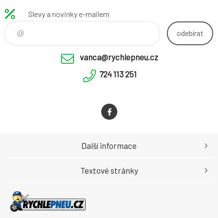
Slevy a novinky e-mailem
odebírat
vanca@rychlepneu.cz
724 113 251
Další informace
Textové stránky