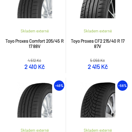
Skladem externě
Skladem externě
Toyo Proxes Comfort 205/45 R
Toyo Proxes CF2 215/40 R 17
17 88V
87V
4 512 Kč
5 056 Kč
2 410 Kč
2 415 Kč
-49%
-56%
Skladem externě
Skladem externě